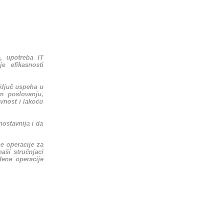
, upotreba IT
e efikasnosti
ključ uspeha u
m poslovanju,
vnost i lakoću
nostavnija i da
e operacije za
aši stručnjaci
đene operacije