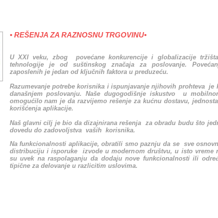
• REŠENJA ZA RAZNOSNU TRGOVINU•
U XXI veku, zbog povećane konkurencije i globalizacije tržišta
tehnologije je od suštinskog značaja za poslovanje. Povećanj
zaposlenih je jedan od ključnih faktora u preduzeću.
Razumevanje potrebe korisnika i ispunjavanje njihovih prohteva je 
današnjem poslovanju. Naše dugogodišnje iskustvo u mobilno
omogućilo nam je da razvijemo rešenje za kućnu dostavu, jednosta
korišćenja aplikacije.
Naš glavni cilj je bio da dizajnirana rešenja za obradu budu što jed
dovedu do zadovoljstva vaših korisnika.
Na funkcionalnosti aplikacije, obratili smo paznju da se sve osnovn
distribuciju i isporuke izvode u modernom društvu, u isto vreme n
su uvek na raspolaganju da dodaju nove funkcionalnosti ili odre
tipične za delovanje u razlicitim uslovima.